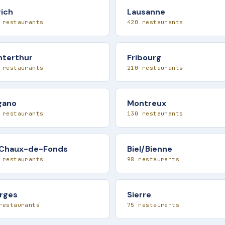
rich
Lausanne
 restaurants
420 restaurants
nterthur
Fribourg
 restaurants
210 restaurants
gano
Montreux
 restaurants
130 restaurants
 Chaux-de-Fonds
Biel/Bienne
 restaurants
98 restaurants
rges
Sierre
restaurants
75 restaurants