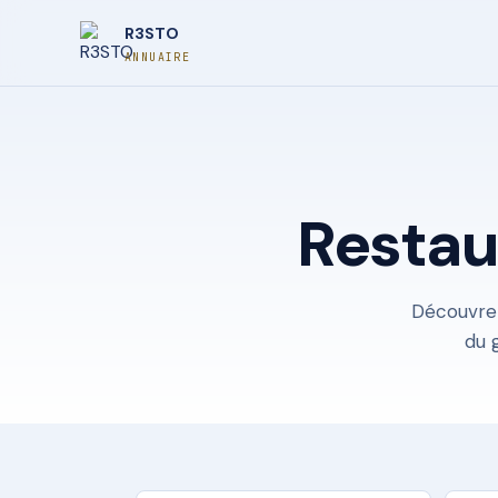
R3STO
ANNUAIRE
Restau
Découvrez
du 