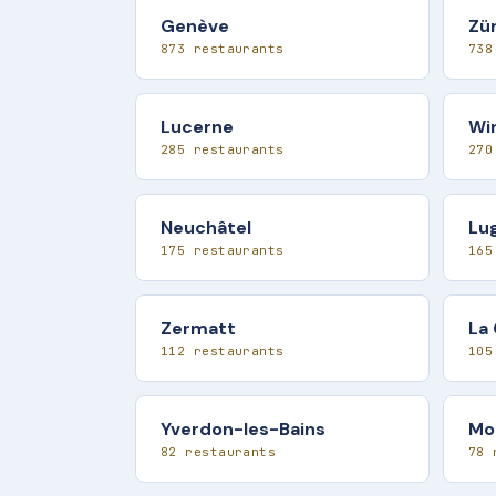
Genève
Zü
873 restaurants
738
Lucerne
Wi
285 restaurants
270
Neuchâtel
Lu
175 restaurants
165
Zermatt
La
112 restaurants
105
Yverdon-les-Bains
Mo
82 restaurants
78 