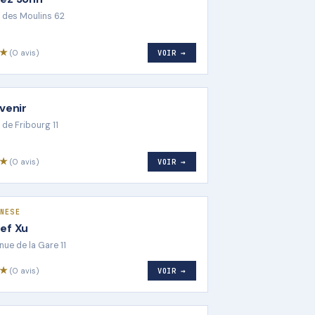
 des Moulins 62
8★
(0 avis)
VOIR →
Avenir
 de Fribourg 11
6★
(0 avis)
VOIR →
NESE
ef Xu
nue de la Gare 11
6★
(0 avis)
VOIR →