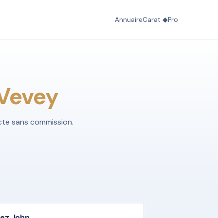
Annuaire
Carat ◆
Pro
Vevey
ecte sans commission.
ez John