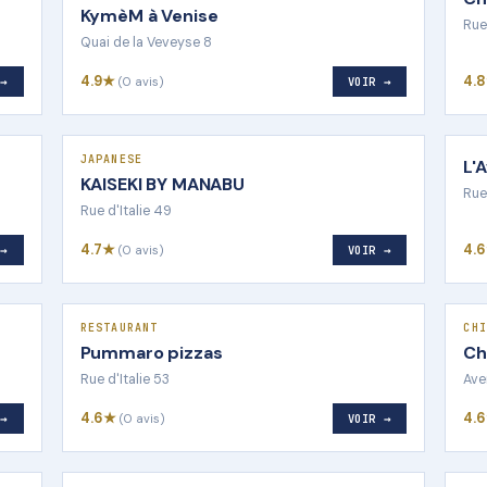
KymèM à Venise
Rue
Quai de la Veveyse 8
4.9★
4.
 →
(0 avis)
VOIR →
JAPANESE
L'
KAISEKI BY MANABU
Rue
Rue d'Italie 49
4.7★
4.
 →
(0 avis)
VOIR →
RESTAURANT
CHI
Pummaro pizzas
Ch
Rue d'Italie 53
Ave
4.6★
4.
 →
(0 avis)
VOIR →