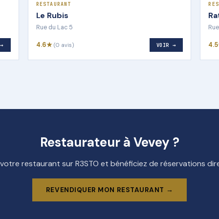
RESTAURANT
RES
Le Rubis
Ra
Rue du Lac 5
Rue
4.6★
4.
 →
(0 avis)
VOIR →
Restaurateur à Vevey ?
 votre restaurant sur R3STO et bénéficiez de réservations di
REVENDIQUER MON RESTAURANT →