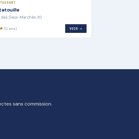
TAURANT
tatouille
 des Deux-Marchés 30
5★
(0 avis)
VOIR →
rectes sans commission.