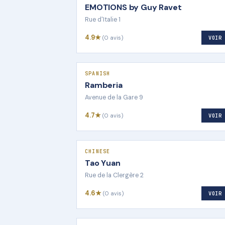
EMOTIONS by Guy Ravet
Rue d'Italie 1
4.9★
(0 avis)
VOIR
SPANISH
Ramberia
Avenue de la Gare 9
4.7★
(0 avis)
VOIR
CHINESE
Tao Yuan
Rue de la Clergère 2
4.6★
(0 avis)
VOIR