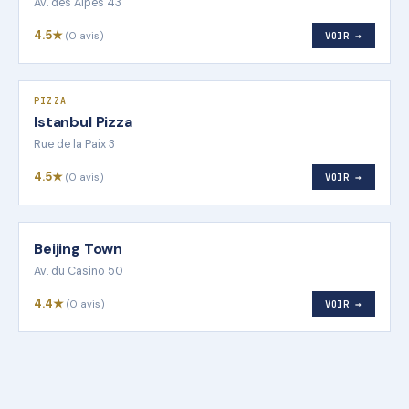
Av. des Alpes 43
4.5★
(0 avis)
VOIR →
PIZZA
Istanbul Pizza
Rue de la Paix 3
4.5★
(0 avis)
VOIR →
Beijing Town
Av. du Casino 50
4.4★
(0 avis)
VOIR →