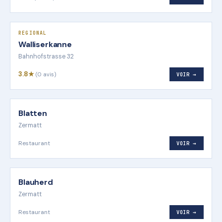
REGIONAL
Walliserkanne
Bahnhofstrasse 32
3.8★
(0 avis)
VOIR →
Blatten
Zermatt
Restaurant
VOIR →
Blauherd
Zermatt
Restaurant
VOIR →