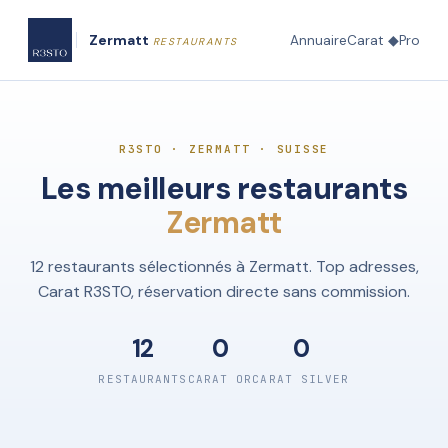
Zermatt
Annuaire
Carat ◆
Pro
RESTAURANTS
R3STO · ZERMATT · SUISSE
Les meilleurs restaurants
Zermatt
12 restaurants sélectionnés à Zermatt. Top adresses,
Carat R3STO, réservation directe sans commission.
12
0
0
RESTAURANTS
CARAT OR
CARAT SILVER