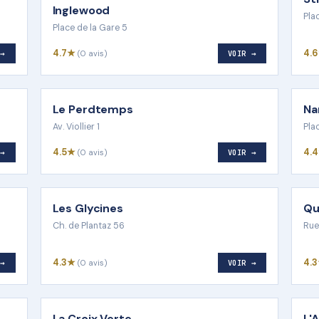
Inglewood
Pla
Place de la Gare 5
4.7★
4.
 →
(0 avis)
VOIR →
Le Perdtemps
Na
Av. Viollier 1
Pla
4.5★
4.
 →
(0 avis)
VOIR →
Les Glycines
Qu
Ch. de Plantaz 56
Rue
4.3★
4.
 →
(0 avis)
VOIR →
La Croix Verte
L'