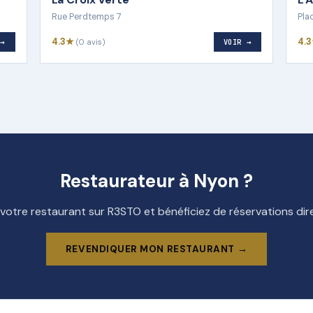
Rue Perdtemps 7
Pla
4.3★
4.
 →
(0 avis)
VOIR →
Restaurateur à Nyon ?
 votre restaurant sur R3STO et bénéficiez de réservations di
REVENDIQUER MON RESTAURANT →