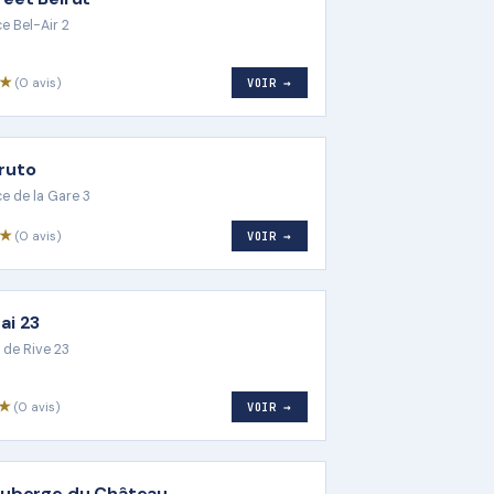
ce Bel-Air 2
6★
(0 avis)
VOIR →
ruto
ce de la Gare 3
4★
(0 avis)
VOIR →
ai 23
 de Rive 23
3★
(0 avis)
VOIR →
Auberge du Château