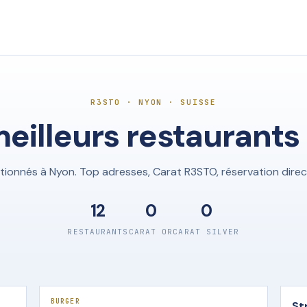
R3STO · NYON · SUISSE
meilleurs restaurants
ctionnés à Nyon. Top adresses, Carat R3STO, réservation dire
12
0
0
RESTAURANTS
CARAT OR
CARAT SILVER
BURGER
St