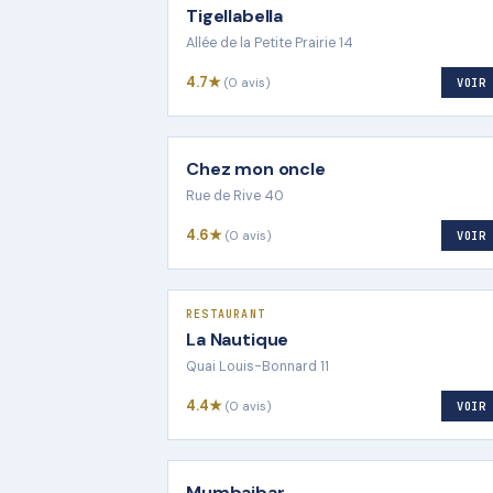
Tigellabella
Allée de la Petite Prairie 14
4.7★
(0 avis)
VOIR
Chez mon oncle
Rue de Rive 40
4.6★
(0 avis)
VOIR
RESTAURANT
La Nautique
Quai Louis-Bonnard 11
4.4★
(0 avis)
VOIR
Mumbaibar