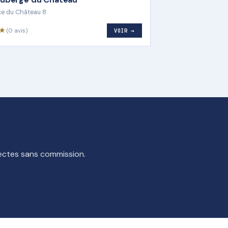
ce du Château 8
3★
(0 avis)
VOIR →
rectes sans commission.