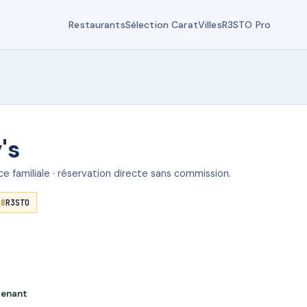
Restaurants
Sélection Carat
Villes
R3STO Pro
's
e familiale · réservation directe sans commission.
.8
R3STO
tenant