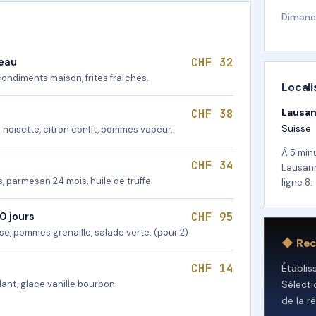
Dimanc
CHF 32
teau
 condiments maison, frites fraîches.
Locali
Lausa
CHF 38
Suisse
noisette, citron confit, pommes vapeur.
À 5 min
CHF 34
Lausann
s, parmesan 24 mois, huile de truffe.
ligne 8.
CHF 95
0 jours
e, pommes grenaille, salade verte. (pour 2)
◆ Re
CHF 14
Établi
ant, glace vanille bourbon.
Sélect
de la r