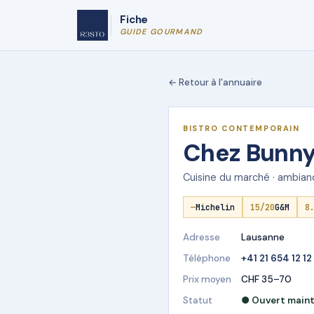
Fiche
GUIDE GOURMAND
← Retour à l'annuaire
★ DÉMO R3STO
BISTRO CONTEMPORAIN
Chez Bunny
Cuisine du marché · ambianc
—
Michelin
15/20
G&M
8
Adresse
Lausanne
Téléphone
+41 21 654 12 12
Prix moyen
CHF 35–70
Statut
● Ouvert main