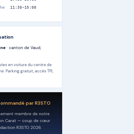
he
11:30–15:00
sation
nne
· canton de Vaud,
utes en voiture du centre de
e. Parking gratuit, accès TPL
commandé par R3STO
ssement membre de notre
ion Carat — coup de cœur
édaction R3STO 2026.