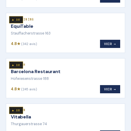
FINE_DINING
◆ OR
EquiTable
Stauffacherstrasse 163
4.8★
(342 avis)
VOIR →
SPANISH
◆ OR
Barcelona Restaurant
Hofwiesenstrasse 188
4.8★
(245 avis)
VOIR →
ITALIAN
◆ OR
Vitabella
Thurgauerstrasse 74