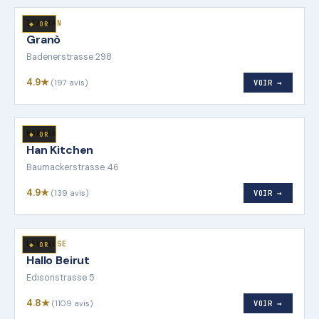
ITALIAN
◆ OR
Granò
Badenerstrasse 298
4.9★
(197 avis)
VOIR →
KOREAN
◆ OR
Han Kitchen
Baumackerstrasse 46
4.9★
(139 avis)
VOIR →
LEBANESE
◆ OR
Hallo Beirut
Edisonstrasse 5
4.8★
(1109 avis)
VOIR →