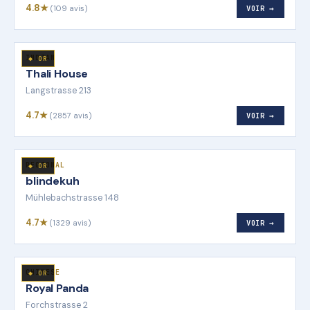
4.8★
(109 avis)
VOIR →
INDIAN
◆ OR
Thali House
Langstrasse 213
4.7★
(2857 avis)
VOIR →
REGIONAL
◆ OR
blindekuh
Mühlebachstrasse 148
4.7★
(1329 avis)
VOIR →
CHINESE
◆ OR
Royal Panda
Forchstrasse 2