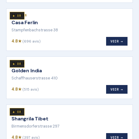
ITALIAN
◆ OR
Casa Ferlin
Stampfenbachstrasse 38
4.8★
(696 avis)
VOIR →
INDIAN
◆ OR
Golden India
Schaffhauserstrasse 410
4.8★
(515 avis)
VOIR →
ASIAN
◆ OR
Shangrila Tibet
Birmensdorferstrasse 297
4.8★
(397 avis)
VOIR →