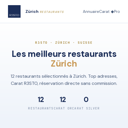
Zürich
Annuaire
Carat ◆
Pro
RESTAURANTS
R3STO · ZÜRICH · SUISSE
Les meilleurs restaurants
Zürich
12 restaurants sélectionnés à Zürich. Top adresses,
Carat R3STO, réservation directe sans commission.
12
12
0
RESTAURANTS
CARAT OR
CARAT SILVER