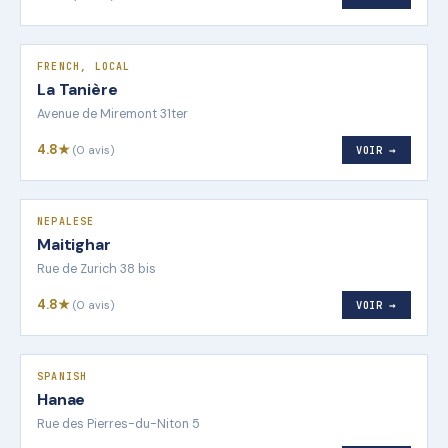
FRENCH, LOCAL
La Tanière
Avenue de Miremont 31ter
4.8★
(0 avis)
VOIR →
NEPALESE
Maitighar
Rue de Zurich 38 bis
4.8★
(0 avis)
VOIR →
SPANISH
Hanae
Rue des Pierres-du-Niton 5