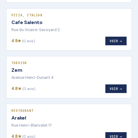
PIZZA, ITALIAN
Cafe Salento
Rue du Vicaire-Savoyard 2
4.9★
(0 avis)
VOIR →
TURKISH
Zem
Avenue Henri-Dunant 4
4.8★
(0 avis)
VOIR →
RESTAURANT
Arakel
Rue Henri-Blanvalet 17
4.8★
(0 avis)
VOIR →