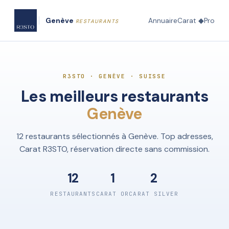
Genève
Annuaire
Carat ◆
Pro
RESTAURANTS
R3STO · GENÈVE · SUISSE
Les meilleurs restaurants
Genève
12 restaurants sélectionnés à Genève. Top adresses,
Carat R3STO, réservation directe sans commission.
12
1
2
RESTAURANTS
CARAT OR
CARAT SILVER