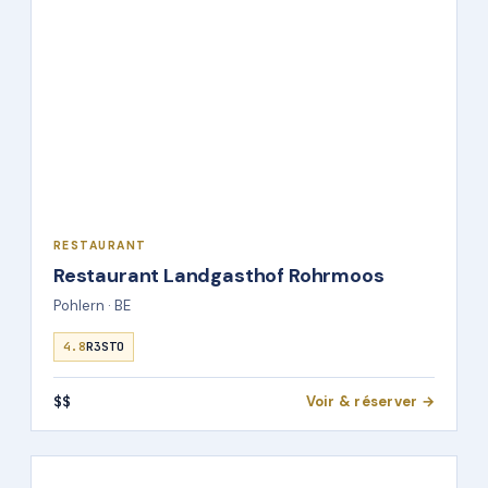
RESTAURANT
Restaurant Landgasthof Rohrmoos
Pohlern · BE
4.8
R3STO
$$
Voir & réserver →