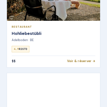
RESTAURANT
Hohliebestübli
Adelboden · BE
4.9
R3STO
$$
Voir & réserver →