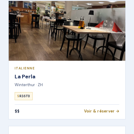
ITALIENNE
La Perla
Winterthur · ZH
5
R3STO
$$
Voir & réserver →