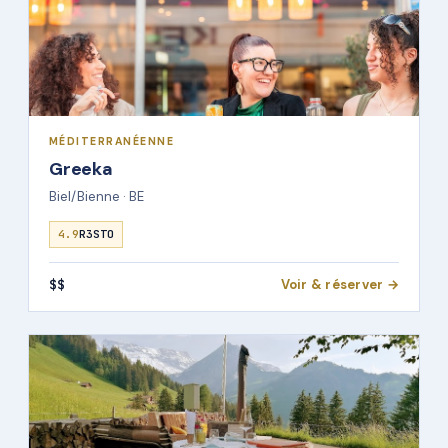
MÉDITERRANÉENNE
Greeka
Biel/Bienne · BE
4.9
R3STO
$$
Voir & réserver →