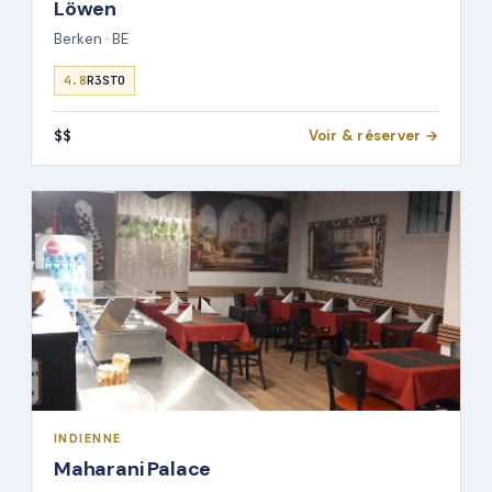
Löwen
Berken · BE
4.8
R3STO
$$
Voir & réserver →
INDIENNE
Maharani Palace