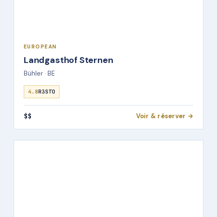
EUROPEAN
Landgasthof Sternen
Bühler · BE
4.8
R3STO
$$
Voir & réserver →