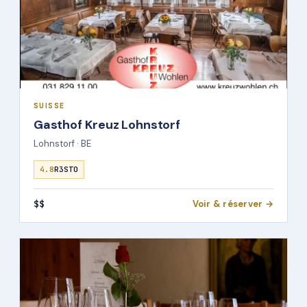
SUISSE
Gasthof Kreuz Lohnstorf
Lohnstorf · BE
4.8
R3STO
$$
Voir & réserver →