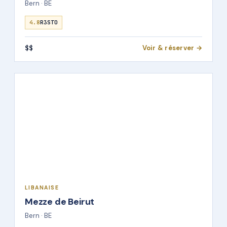
Bern · BE
4.8
R3STO
$$
Voir & réserver →
LIBANAISE
Mezze de Beirut
Bern · BE