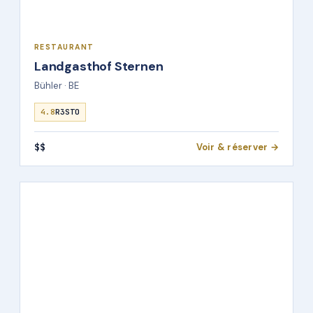
RESTAURANT
Landgasthof Sternen
Bühler · BE
4.8
R3STO
$$
Voir & réserver →