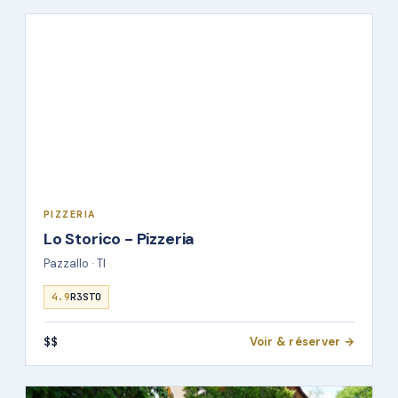
PIZZERIA
Lo Storico - Pizzeria
Pazzallo · TI
4.9
R3STO
$$
Voir & réserver →