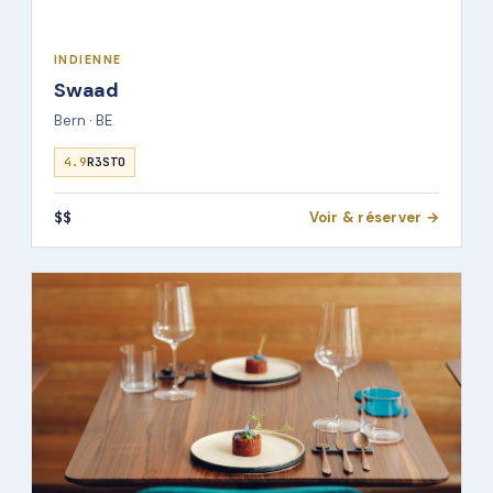
INDIENNE
Swaad
Bern · BE
4.9
R3STO
$$
Voir & réserver →