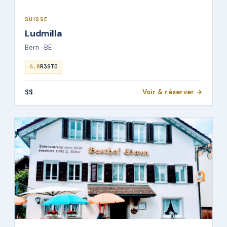
SUISSE
Ludmilla
Bern · BE
4.8
R3STO
$$
Voir & réserver →