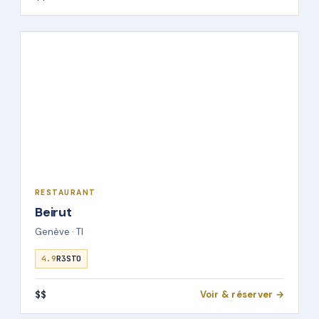
RESTAURANT
Beirut
Genève · TI
4.9
R3STO
$$
Voir & réserver →