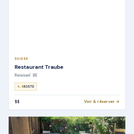
SUISSE
Restaurant Traube
Reisiswil · BE
4.8
R3STO
$$
Voir & réserver →