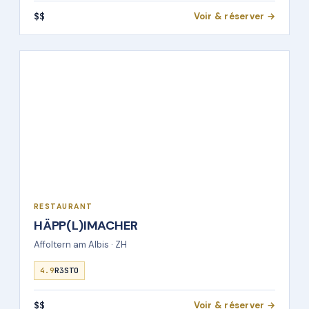
$$
Voir & réserver →
RESTAURANT
HÄPP(L)IMACHER
Affoltern am Albis · ZH
4.9
R3STO
$$
Voir & réserver →