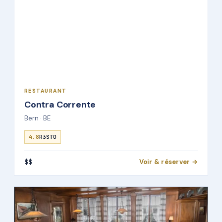
RESTAURANT
Contra Corrente
Bern · BE
4.8
R3STO
$$
Voir & réserver →