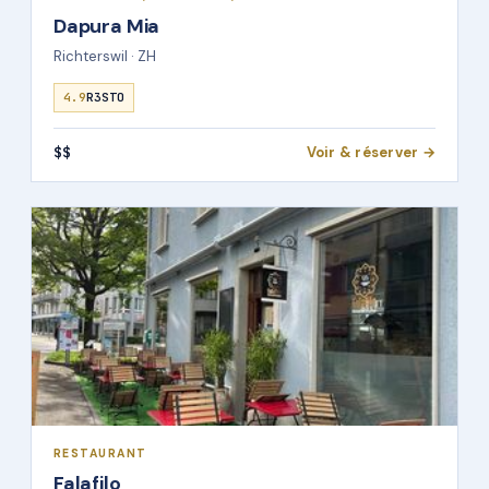
Dapura Mia
Richterswil · ZH
4.9
R3STO
$$
Voir & réserver →
RESTAURANT
Falafilo