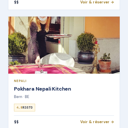
$$
Voir & réserver →
NEPALI
Pokhara Nepali Kitchen
Bern · BE
4.8
R3STO
$$
Voir & réserver →