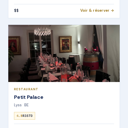
$$
Voir & réserver →
RESTAURANT
Petit Palace
Lyss · BE
4.8
R3STO