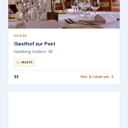
SUISSE
Gasthof zur Post
Hasliberg Goldern · BE
4.8
R3STO
$$
Voir & réserver →