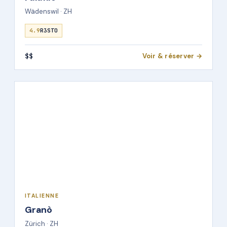
Wädenswil · ZH
4.9
R3STO
$$
Voir & réserver →
ITALIENNE
Granò
Zürich · ZH