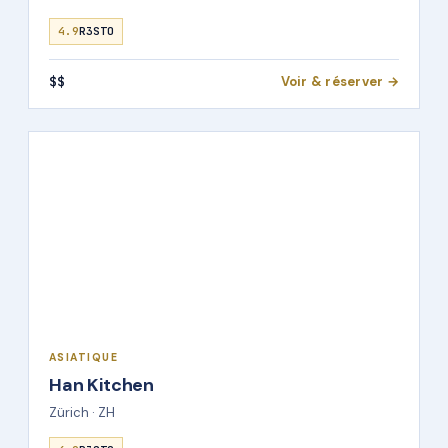
4.9
R3STO
$$
Voir & réserver →
ASIATIQUE
Han Kitchen
Zürich · ZH