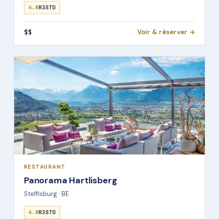
4.8
R3STO
$$
Voir & réserver →
RESTAURANT
Panorama Hartlisberg
Steffisburg · BE
4.8
R3STO