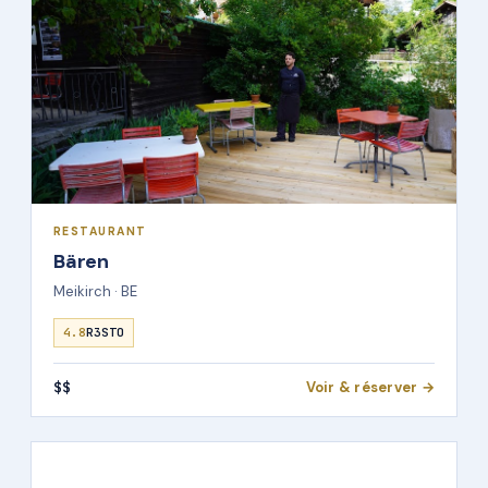
RESTAURANT
Bären
Meikirch · BE
4.8
R3STO
$$
Voir & réserver →