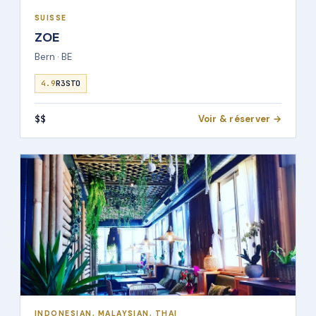
SUISSE
ZOE
Bern · BE
4.9
R3STO
$$
Voir & réserver →
INDONESIAN, MALAYSIAN, THAI