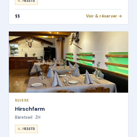
4.9
R3STO
$$
Voir & réserver →
SUISSE
Hirschfarm
Bäretswil · ZH
4.9
R3STO