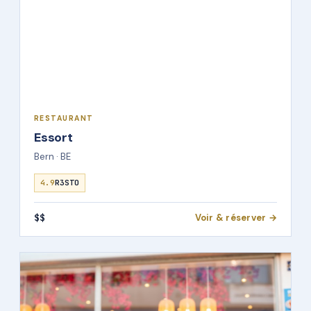
RESTAURANT
Essort
Bern · BE
4.9
R3STO
$$
Voir & réserver →