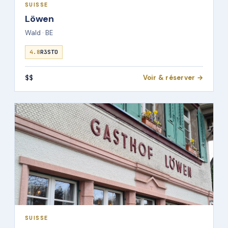
SUISSE
Löwen
Wald · BE
4.8
R3STO
$$
Voir & réserver →
SUISSE