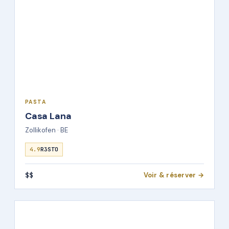
PASTA
Casa Lana
Zollikofen · BE
4.9
R3STO
$$
Voir & réserver →