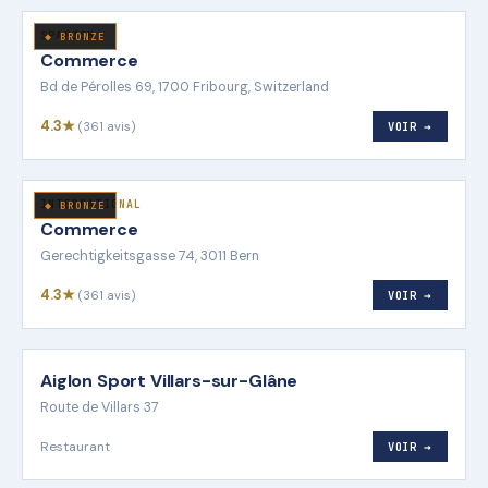
SPANISH
◆ BRONZE
Commerce
Bd de Pérolles 69, 1700 Fribourg, Switzerland
4.3★
(361 avis)
VOIR →
INTERNATIONAL
◆ BRONZE
Commerce
Gerechtigkeitsgasse 74, 3011 Bern
4.3★
(361 avis)
VOIR →
Aiglon Sport Villars-sur-Glâne
Route de Villars 37
Restaurant
VOIR →