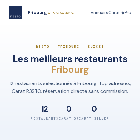
Fribourg
Annuaire
Carat ◆
Pro
RESTAURANTS
R3STO · FRIBOURG · SUISSE
Les meilleurs restaurants
Fribourg
12 restaurants sélectionnés à Fribourg. Top adresses,
Carat R3STO, réservation directe sans commission.
12
0
0
RESTAURANTS
CARAT OR
CARAT SILVER