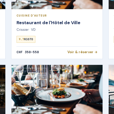
CUISINE D'AUTEUR
Restaurant de l'Hôtel de Ville
Crissier · VD
9.7
R3STO
→
CHF 350–550
Voir & réserver →
COUP DE CŒUR