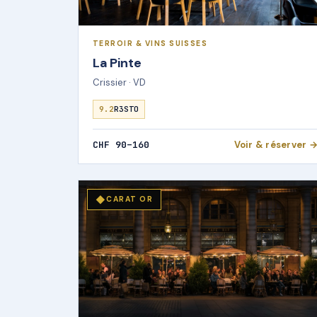
TERROIR & VINS SUISSES
La Pinte
Crissier · VD
9.2
R3STO
CHF 90–160
Voir & réserver 
◆
CARAT OR