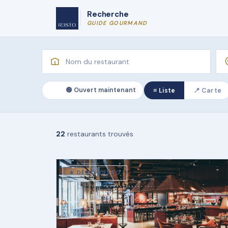
Recherche
GUIDE GOURMAND
🟢 Ouvert maintenant
≡ Liste
📍 Carte
22
restaurants trouvés
★ DÉMO R3STO