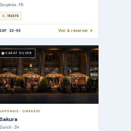
Gruyères · FR
8.7
R3STO
CHF 32–55
Voir & réserver →
◆
CARAT SILVER
JAPONAIS · OMAKASE
Sakura
Zürich · ZH