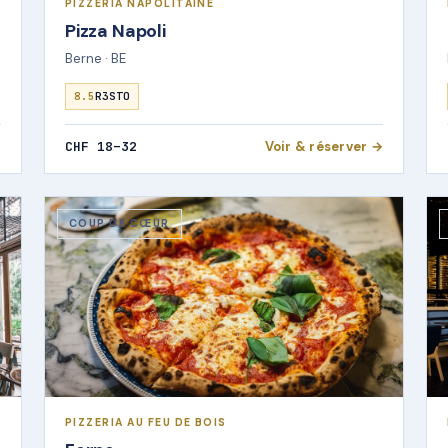
PIZZERIA NAPOLITAINE
Pizza Napoli
Berne · BE
8.5
R3STO
→
CHF 18–32
Voir & réserver →
COUP DE CŒUR
PIZZERIA AU FEU DE BOIS