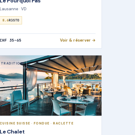
Le Pourquoi Pas
Lausanne · VD
8.6
R3STO
CHF 35–65
Voir & réserver →
TRADITION
CUISINE SUISSE · FONDUE · RACLETTE
Le Chalet