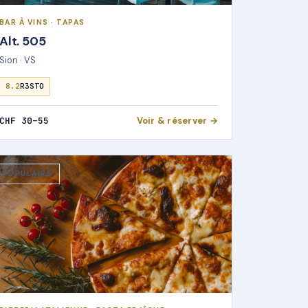
BAR À VINS · TAPAS
Alt. 505
Sion · VS
8.2
R3STO
CHF 30–55
Voir & réserver →
POPULAIRE