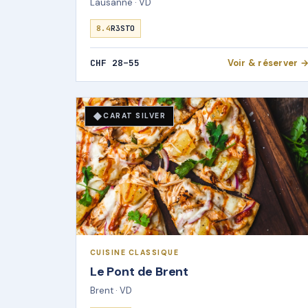
Lausanne · VD
8.4
R3STO
CHF 28–55
Voir & réserver 
◆
CARAT SILVER
CUISINE CLASSIQUE
Le Pont de Brent
Brent · VD