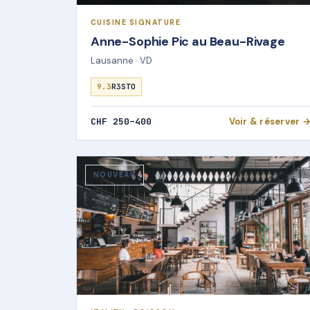
CUISINE SIGNATURE
Anne-Sophie Pic au Beau-Rivage
Lausanne · VD
9.3
R3STO
CHF 250–400
Voir & réserver 
NOUVEAU