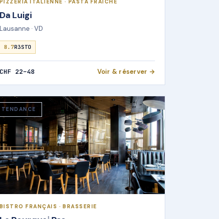
PIZZERIA ITALIENNE · PASTA FRAÎCHE
Da Luigi
Lausanne · VD
8.7
R3STO
CHF 22–48
Voir & réserver →
TENDANCE
BISTRO FRANÇAIS · BRASSERIE