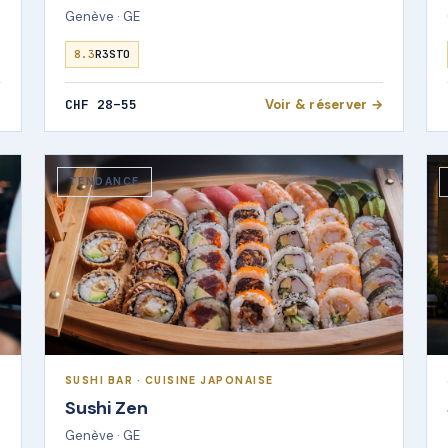
Genève · GE
8.3
R3STO
→
CHF 28–55
Voir & réserver →
TENDANCE
SUSHI BAR · CUISINE JAPONAISE
Sushi Zen
Genève · GE