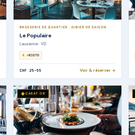
BRASSERIE DE QUARTIER · GIBIER DE SAISON
Le Populaire
Lausanne · VD
8.4
R3STO
→
CHF 25–55
Voir & réserver →
◆
CARAT OR