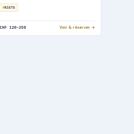
9
R3STO
CHF 120–250
Voir & réserver →