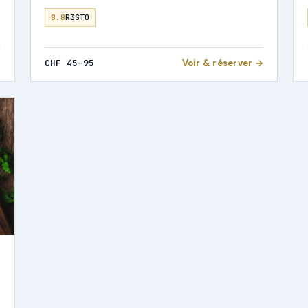
8.8
R3STO
→
CHF 45–95
Voir & réserver →