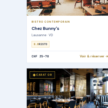
BISTRO CONTEMPORAIN
Chez Bunny's
Lausanne · VD
8.8
R3STO
CHF 35–70
Voir & réserver 
◆
CARAT OR