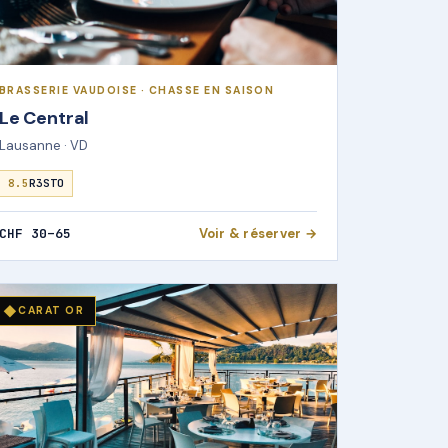
BRASSERIE VAUDOISE · CHASSE EN SAISON
Le Central
Lausanne · VD
8.5
R3STO
CHF 30–65
Voir & réserver →
◆
CARAT OR