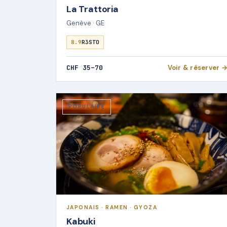
La Trattoria
Genève · GE
8.9
R3STO
CHF 35–70
Voir & réserver 
POPULAIRE
JAPONAIS · RAMEN · GYOZA
Kabuki