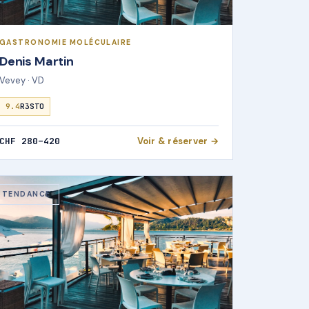
GASTRONOMIE MOLÉCULAIRE
Denis Martin
Vevey · VD
9.4
R3STO
CHF 280–420
Voir & réserver →
TENDANCE