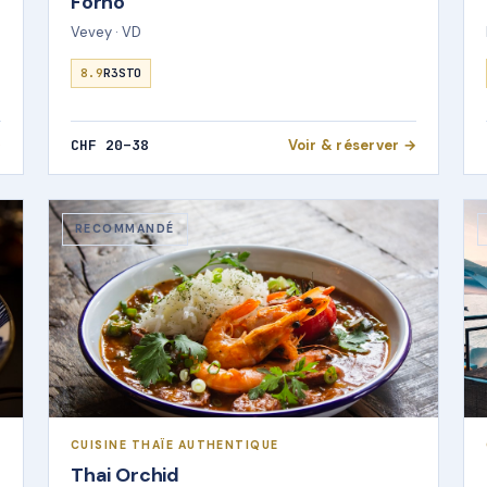
Forno
Vevey · VD
8.9
R3STO
→
CHF 20–38
Voir & réserver →
RECOMMANDÉ
CUISINE THAÏE AUTHENTIQUE
Thai Orchid