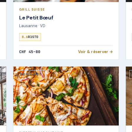
GRILL SUISSE
Le Petit Bœuf
Lausanne · VD
8.6
R3STO
→
CHF 45–80
Voir & réserver →
POPULAIRE