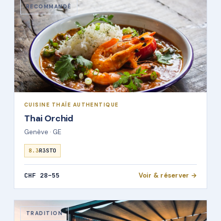
RECOMMANDÉ
CUISINE THAÏE AUTHENTIQUE
Thai Orchid
Genève · GE
8.3
R3STO
CHF 28–55
Voir & réserver →
TRADITION