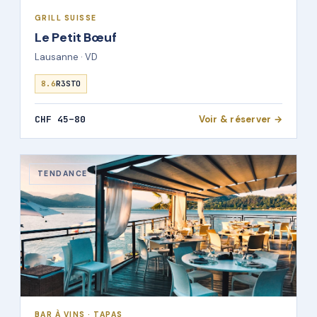
GRILL SUISSE
Le Petit Bœuf
Lausanne · VD
8.6
R3STO
CHF 45–80
Voir & réserver →
TENDANCE
BAR À VINS · TAPAS