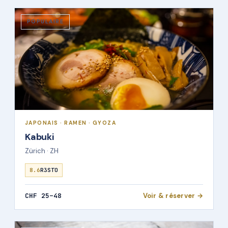
POPULAIRE
JAPONAIS · RAMEN · GYOZA
Kabuki
Zürich · ZH
8.6
R3STO
CHF 25–48
Voir & réserver →