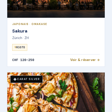
JAPONAIS · OMAKASE
Sakura
Zürich · ZH
9
R3STO
CHF 120–250
Voir & réserver →
◆
CARAT SILVER