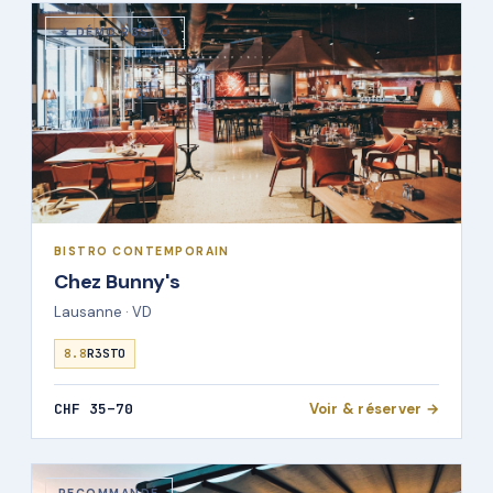
★ DÉMO R3STO
BISTRO CONTEMPORAIN
Chez Bunny's
Lausanne · VD
8.8
R3STO
CHF 35–70
Voir & réserver →