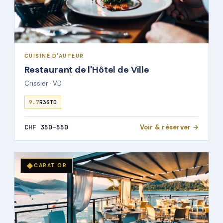
CUISINE D'AUTEUR
Restaurant de l'Hôtel de Ville
Crissier · VD
9.7
R3STO
CHF 350–550
Voir & réserver →
◆
CARAT OR