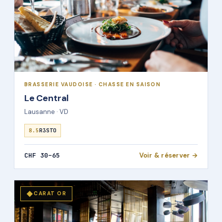
BRASSERIE VAUDOISE · CHASSE EN SAISON
Le Central
Lausanne · VD
8.5
R3STO
CHF 30–65
Voir & réserver →
◆
CARAT OR