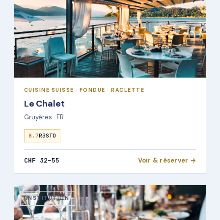
CUISINE SUISSE · FONDUE · RACLETTE
Le Chalet
Gruyères · FR
8.7
R3STO
CHF 32–55
Voir & réserver →
INSTITUTION