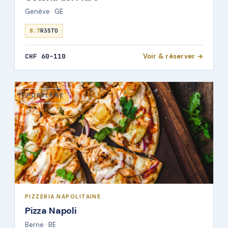
Genève · GE
8.7
R3STO
CHF 60–110
Voir & réserver →
POPULAIRE
PIZZERIA NAPOLITAINE
Pizza Napoli
Berne · BE