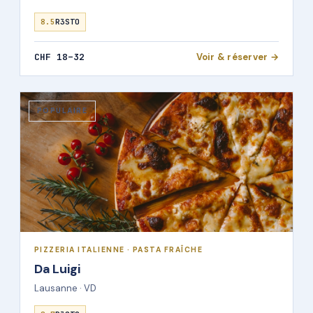
8.5
R3STO
CHF 18–32
Voir & réserver →
POPULAIRE
PIZZERIA ITALIENNE · PASTA FRAÎCHE
Da Luigi
Lausanne · VD