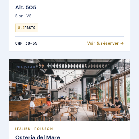
Alt. 505
Sion · VS
8.2
R3STO
CHF 30–55
Voir & réserver →
NOUVEAU
ITALIEN · POISSON
Osteria del Mare