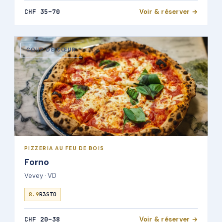
CHF 35–70
Voir & réserver →
COUP DE CŒUR
PIZZERIA AU FEU DE BOIS
Forno
Vevey · VD
8.9
R3STO
CHF 20–38
Voir & réserver →