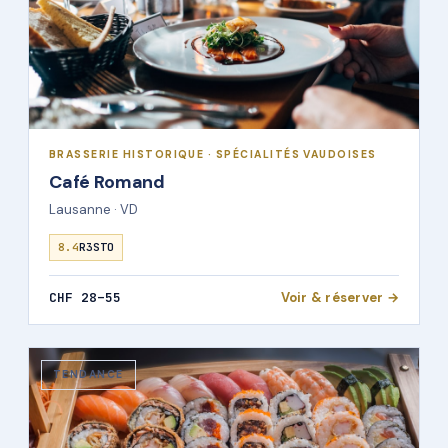
BRASSERIE HISTORIQUE · SPÉCIALITÉS VAUDOISES
Café Romand
Lausanne · VD
8.4
R3STO
CHF 28–55
Voir & réserver →
TENDANCE