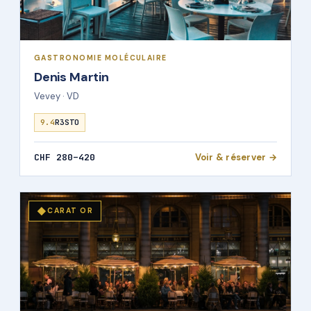
GASTRONOMIE MOLÉCULAIRE
Denis Martin
Vevey · VD
9.4
R3STO
CHF 280–420
Voir & réserver →
◆
CARAT OR