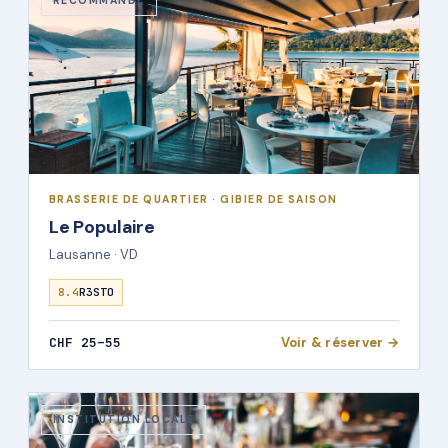
RECOMMANDÉ
BRASSERIE DE QUARTIER · GIBIER DE SAISON
Le Populaire
Lausanne · VD
8.4
R3STO
CHF 25–55
Voir & réserver →
INSTITUTION LOCALE