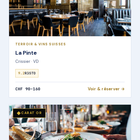
TERROIR & VINS SUISSES
La Pinte
Crissier · VD
9.2
R3STO
CHF 90–160
Voir & réserver →
◆
CARAT OR