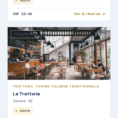
8.7
R3STO
CHF 22–48
Voir & réserver →
RECOMMANDÉ
TRATTORIA · CUISINE ITALIENNE TRADITIONNELLE
La Trattoria
Genève · GE
8.9
R3STO