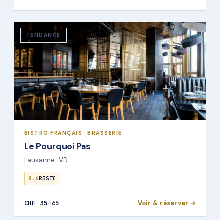
TENDANCE
BISTRO FRANÇAIS · BRASSERIE
Le Pourquoi Pas
Lausanne · VD
8.6
R3STO
CHF 35–65
Voir & réserver →