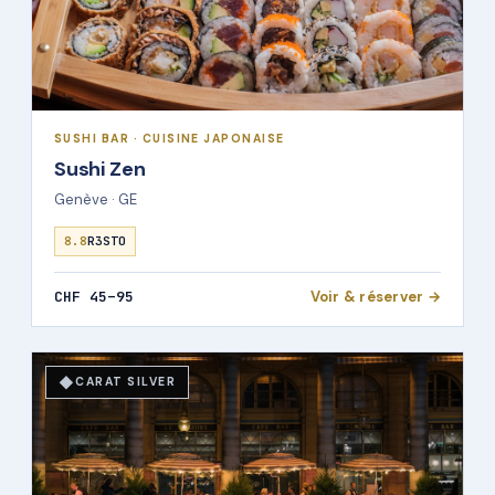
SUSHI BAR · CUISINE JAPONAISE
Sushi Zen
Genève · GE
8.8
R3STO
CHF 45–95
Voir & réserver →
◆
CARAT SILVER