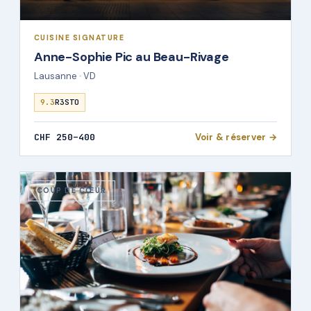
CUISINE SIGNATURE
Anne-Sophie Pic au Beau-Rivage
Lausanne · VD
9.3
R3STO
CHF 250–400
Voir & réserver →
COUP DE CŒUR