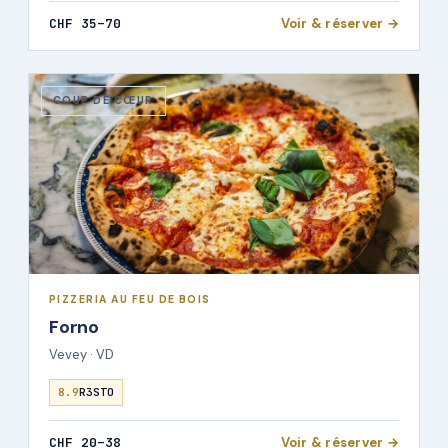
CHF 35–70
Voir & réserver →
COUP DE CŒUR
PIZZERIA AU FEU DE BOIS
Forno
Vevey · VD
8.9
R3STO
CHF 20–38
Voir & réserver →