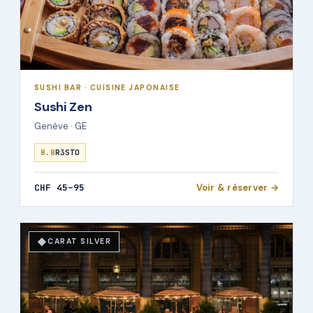
SUSHI BAR · CUISINE JAPONAISE
Sushi Zen
Genève · GE
8.8
R3STO
CHF 45–95
Voir & réserver →
◆
CARAT SILVER