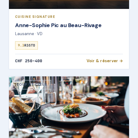
CUISINE SIGNATURE
Anne-Sophie Pic au Beau-Rivage
Lausanne · VD
9.3
R3STO
CHF 250–400
Voir & réserver →
COUP DE CŒUR