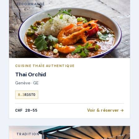
RECOMMANDÉ
CUISINE THAÏE AUTHENTIQUE
Thai Orchid
Genève · GE
8.3
R3STO
CHF 28–55
Voir & réserver →
TRADITION