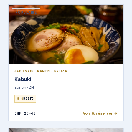
POPULAIRE
JAPONAIS · RAMEN · GYOZA
Kabuki
Zürich · ZH
8.6
R3STO
CHF 25–48
Voir & réserver →