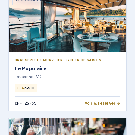
RECOMMANDÉ
BRASSERIE DE QUARTIER · GIBIER DE SAISON
Le Populaire
Lausanne · VD
8.4
R3STO
CHF 25–55
Voir & réserver →
INSTITUTION LOCALE