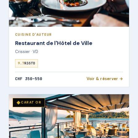
CUISINE D'AUTEUR
Restaurant de l'Hôtel de Ville
Crissier · VD
9.7
R3STO
CHF 350–550
Voir & réserver →
◆
CARAT OR