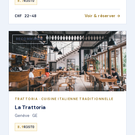
8.7
R3STO
CHF 22–48
Voir & réserver →
RECOMMANDÉ
TRATTORIA · CUISINE ITALIENNE TRADITIONNELLE
La Trattoria
Genève · GE
8.9
R3STO