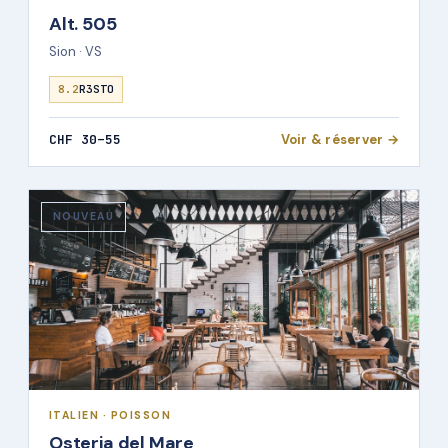
Alt. 505
Sion · VS
8.2
R3STO
CHF 30–55
Voir & réserver →
NOUVEAU
ITALIEN · POISSON
Osteria del Mare