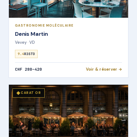
GASTRONOMIE MOLÉCULAIRE
Denis Martin
Vevey · VD
9.4
R3STO
CHF 280–420
Voir & réserver →
◆
CARAT OR