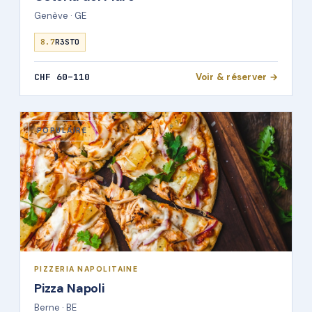
Genève · GE
8.7
R3STO
CHF 60–110
Voir & réserver →
POPULAIRE
PIZZERIA NAPOLITAINE
Pizza Napoli
Berne · BE