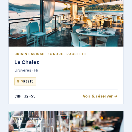
CUISINE SUISSE · FONDUE · RACLETTE
Le Chalet
Gruyères · FR
8.7
R3STO
CHF 32–55
Voir & réserver →
INSTITUTION