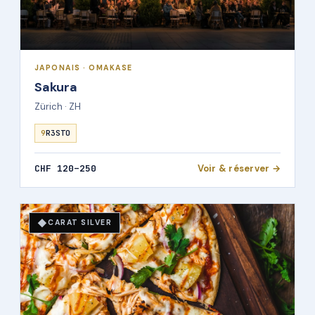
JAPONAIS · OMAKASE
Sakura
Zürich · ZH
9
R3STO
CHF 120–250
Voir & réserver →
◆
CARAT SILVER