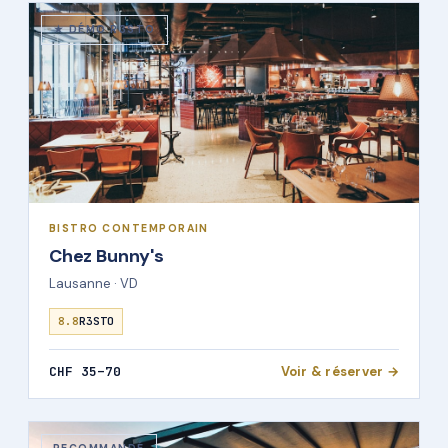
★ DÉMO R3STO
BISTRO CONTEMPORAIN
Chez Bunny's
Lausanne · VD
8.8
R3STO
CHF 35–70
Voir & réserver →