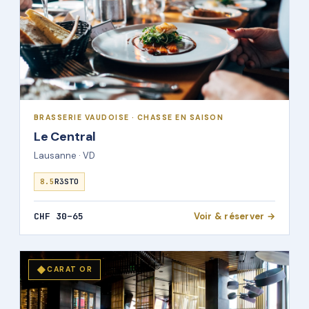
BRASSERIE VAUDOISE · CHASSE EN SAISON
Le Central
Lausanne · VD
8.5
R3STO
CHF 30–65
Voir & réserver →
◆
CARAT OR