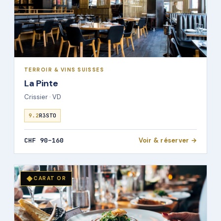
TERROIR & VINS SUISSES
La Pinte
Crissier · VD
9.2
R3STO
CHF 90–160
Voir & réserver →
◆
CARAT OR