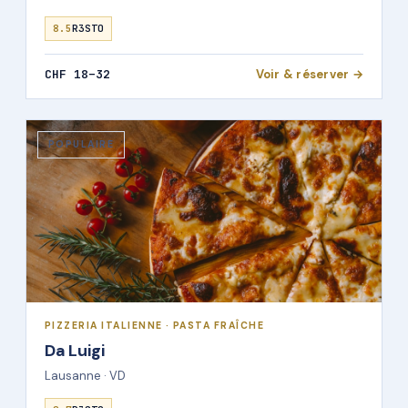
8.5
R3STO
CHF 18–32
Voir & réserver →
POPULAIRE
PIZZERIA ITALIENNE · PASTA FRAÎCHE
Da Luigi
Lausanne · VD