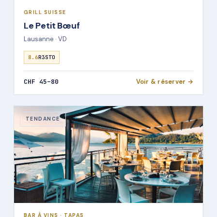
GRILL SUISSE
Le Petit Bœuf
Lausanne · VD
8.6
R3STO
CHF 45–80
Voir & réserver →
TENDANCE
BAR À VINS · TAPAS