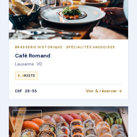
BRASSERIE HISTORIQUE · SPÉCIALITÉS VAUDOISES
Café Romand
Lausanne · VD
8.4
R3STO
CHF 28–55
Voir & réserver →
TENDANCE