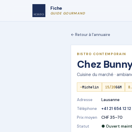
Fiche
GUIDE GOURMAND
← Retour à l'annuaire
★ DÉMO R3STO
BISTRO CONTEMPORAIN
Chez Bunny
Cuisine du marché · ambianc
—
Michelin
15/20
G&M
8
Adresse
Lausanne
Téléphone
+41 21 654 12 12
Prix moyen
CHF 35–70
Statut
● Ouvert main