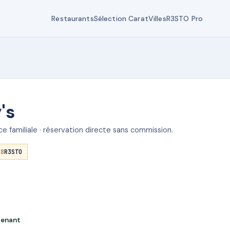
Restaurants
Sélection Carat
Villes
R3STO Pro
's
e familiale · réservation directe sans commission.
.8
R3STO
tenant