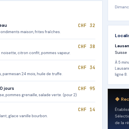
Dimanc
CHF 32
teau
 condiments maison, frites fraîches.
Locali
Lausa
CHF 38
Suisse
noisette, citron confit, pommes vapeur.
À 5 min
CHF 34
Lausann
s, parmesan 24 mois, huile de truffe.
ligne 8.
CHF 95
0 jours
e, pommes grenaille, salade verte. (pour 2)
◆ Re
CHF 14
Établi
ant, glace vanille bourbon.
Sélect
de la r