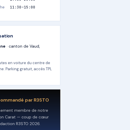
he
11:30–15:00
sation
nne
· canton de Vaud,
utes en voiture du centre de
e. Parking gratuit, accès TPL
commandé par R3STO
ssement membre de notre
ion Carat — coup de cœur
édaction R3STO 2026.