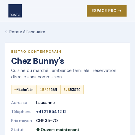
ESPACE PRO →
← Retour à l'annuaire
★ DÉMO R3STO
BISTRO CONTEMPORAIN
Chez Bunny's
Cuisine du marché · ambiance familiale · réservation
directe sans commission.
—
Michelin
15/20
G&M
8.8
R3STO
Adresse
Lausanne
Téléphone
+41 21 654 12 12
Prix moyen
CHF 35–70
Statut
● Ouvert maintenant