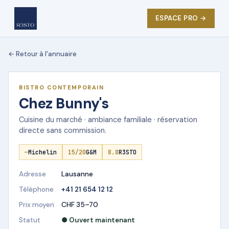
ESPACE PRO →
← Retour à l'annuaire
★ DÉMO R3STO
BISTRO CONTEMPORAIN
Chez Bunny's
Cuisine du marché · ambiance familiale · réservation
directe sans commission.
—
Michelin
15/20
G&M
8.8
R3STO
Adresse
Lausanne
Téléphone
+41 21 654 12 12
Prix moyen
CHF 35–70
Statut
● Ouvert maintenant