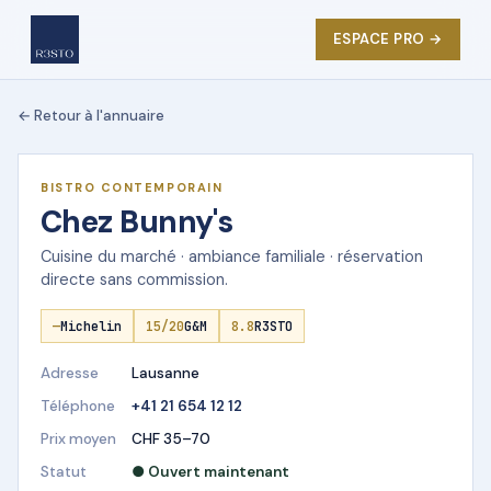
ESPACE PRO →
← Retour à l'annuaire
★ DÉMO R3STO
BISTRO CONTEMPORAIN
Chez Bunny's
Cuisine du marché · ambiance familiale · réservation
directe sans commission.
—
Michelin
15/20
G&M
8.8
R3STO
Adresse
Lausanne
Téléphone
+41 21 654 12 12
Prix moyen
CHF 35–70
Statut
● Ouvert maintenant