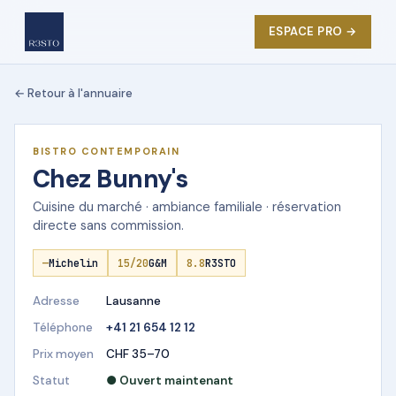
ESPACE PRO →
← Retour à l'annuaire
★ DÉMO R3STO
BISTRO CONTEMPORAIN
Chez Bunny's
Cuisine du marché · ambiance familiale · réservation
directe sans commission.
—
Michelin
15/20
G&M
8.8
R3STO
Adresse
Lausanne
Téléphone
+41 21 654 12 12
Prix moyen
CHF 35–70
Statut
● Ouvert maintenant