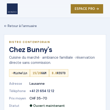
ESPACE PRO →
← Retour à l'annuaire
★ DÉMO R3STO
BISTRO CONTEMPORAIN
Chez Bunny's
Cuisine du marché · ambiance familiale · réservation
directe sans commission.
—
Michelin
15/20
G&M
8.8
R3STO
Adresse
Lausanne
Téléphone
+41 21 654 12 12
Prix moyen
CHF 35–70
Statut
● Ouvert maintenant