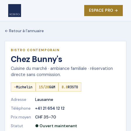
ESPACE PRO →
← Retour à l'annuaire
★ DÉMO R3STO
BISTRO CONTEMPORAIN
Chez Bunny's
Cuisine du marché · ambiance familiale · réservation
directe sans commission.
—
Michelin
15/20
G&M
8.8
R3STO
Adresse
Lausanne
Téléphone
+41 21 654 12 12
Prix moyen
CHF 35–70
Statut
● Ouvert maintenant