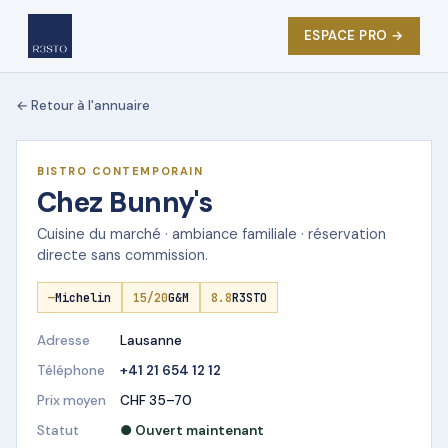
ESPACE PRO →
← Retour à l'annuaire
★ DÉMO R3STO
BISTRO CONTEMPORAIN
Chez Bunny's
Cuisine du marché · ambiance familiale · réservation
directe sans commission.
—
Michelin
15/20
G&M
8.8
R3STO
Adresse
Lausanne
Téléphone
+41 21 654 12 12
Prix moyen
CHF 35–70
Statut
● Ouvert maintenant