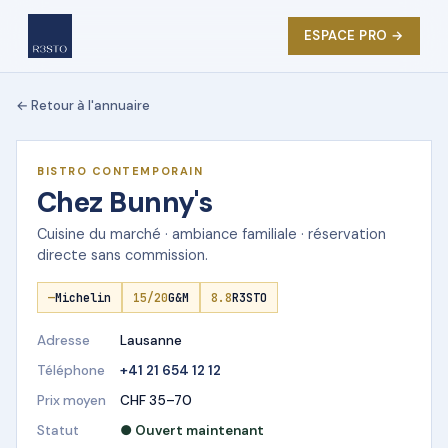
ESPACE PRO →
← Retour à l'annuaire
★ DÉMO R3STO
BISTRO CONTEMPORAIN
Chez Bunny's
Cuisine du marché · ambiance familiale · réservation
directe sans commission.
—
Michelin
15/20
G&M
8.8
R3STO
Adresse
Lausanne
Téléphone
+41 21 654 12 12
Prix moyen
CHF 35–70
Statut
● Ouvert maintenant