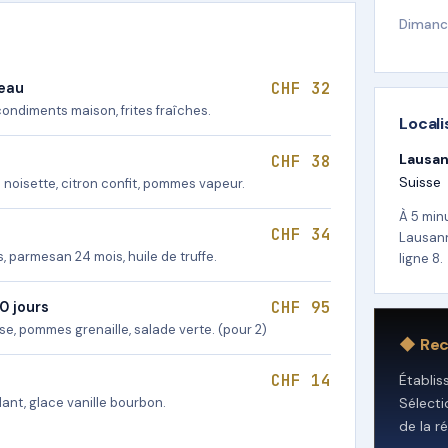
Dimanc
CHF 32
teau
 condiments maison, frites fraîches.
Locali
Lausa
CHF 38
Suisse
noisette, citron confit, pommes vapeur.
À 5 min
CHF 34
Lausann
s, parmesan 24 mois, huile de truffe.
ligne 8.
CHF 95
0 jours
e, pommes grenaille, salade verte. (pour 2)
◆ Re
CHF 14
Établi
ant, glace vanille bourbon.
Sélect
de la r