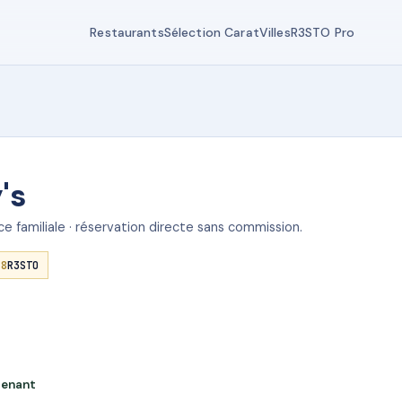
Restaurants
Sélection Carat
Villes
R3STO Pro
's
e familiale · réservation directe sans commission.
.8
R3STO
tenant