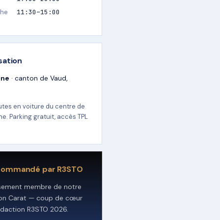
he
11:30–15:00
sation
nne
· canton de Vaud,
utes en voiture du centre de
e. Parking gratuit, accès TPL
commandé par R3STO
ssement membre de notre
ion Carat — coup de cœur
édaction R3STO 2026.