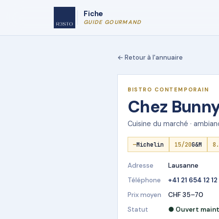
Fiche
GUIDE GOURMAND
← Retour à l'annuaire
★ DÉMO R3STO
BISTRO CONTEMPORAIN
Chez Bunny
Cuisine du marché · ambianc
—
Michelin
15/20
G&M
8
Adresse
Lausanne
Téléphone
+41 21 654 12 12
Prix moyen
CHF 35–70
Statut
● Ouvert main