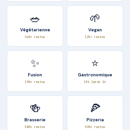
🥗
🌱
Végétarienne
Vegan
340+ restos
125+ restos
✨
⭐
Fusion
Gastronomique
190+ restos
194 Carat Or
🍻
🍕
Brasserie
Pizzeria
580+ restos
920+ restos