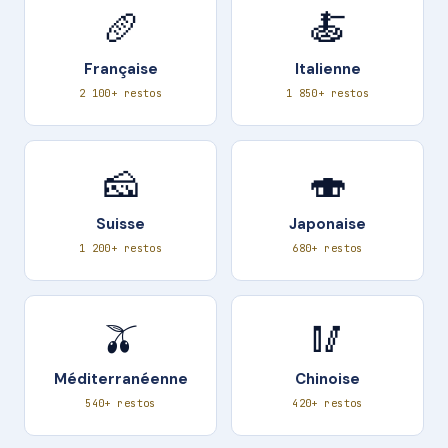
🥖
🍝
Française
Italienne
2 100+ restos
1 850+ restos
🧀
🍣
Suisse
Japonaise
1 200+ restos
680+ restos
🫒
🥢
Méditerranéenne
Chinoise
540+ restos
420+ restos