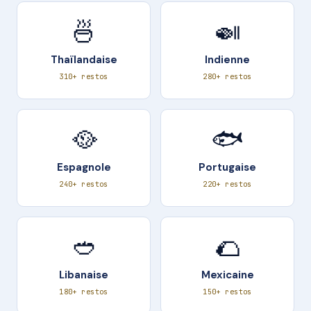
🍜
🍛
Thaïlandaise
Indienne
310+ restos
280+ restos
🥘
🐟
Espagnole
Portugaise
240+ restos
220+ restos
🥙
🌮
Libanaise
Mexicaine
180+ restos
150+ restos