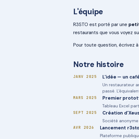
L'équipe
R3STO est porté par une
peti
restaurants que vous voyez sur
Pour toute question, écrivez 
Notre histoire
L'idée — un caf
JANV 2025
Un restaurateur a
passé. L'équivalent
Premier proto
MARS 2025
Tableau Excel part
Création d'Xeus
SEPT 2025
Société anonyme s
Lancement r3st
AVR 2026
Plateforme publique