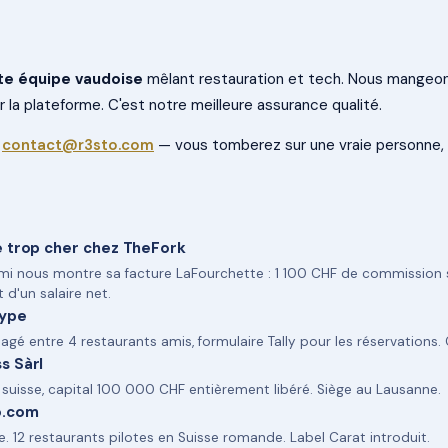
te équipe vaudoise
mêlant restauration et tech. Nous mangeon
 la plateforme. C'est notre meilleure assurance qualité.
à
contact@r3sto.com
— vous tomberez sur une vraie personne, 
é trop cher chez TheFork
mi nous montre sa facture LaFourchette : 1 100 CHF de commission s
 d'un salaire net.
type
agé entre 4 restaurants amis, formulaire Tally pour les réservations
s Sàrl
uisse, capital 100 000 CHF entièrement libéré. Siège au Lausanne.
o.com
. 12 restaurants pilotes en Suisse romande. Label Carat introduit.