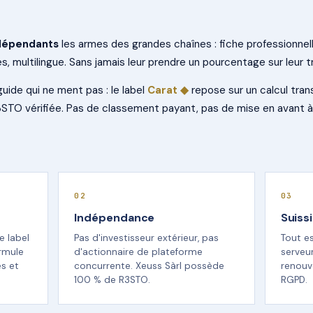
ndépendants
les armes des grandes chaînes : fiche professionnell
s, multilingue. Sans jamais leur prendre un pourcentage sur leur tr
uide qui ne ment pas : le label
Carat ◆
repose sur un calcul tra
STO vérifiée. Pas de classement payant, pas de mise en avant à 
02
03
Indépendance
Suiss
e label
Pas d'investisseur extérieur, pas
Tout es
ormule
d'actionnaire de plateforme
serveur
és et
concurrente. Xeuss Sàrl possède
renouv
100 % de R3STO.
RGPD.