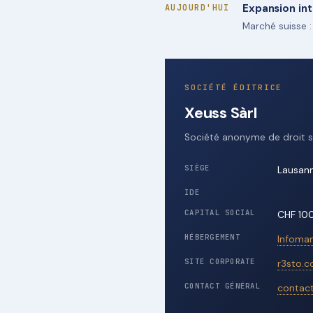
Expansion in
AUJOURD'HUI
Marché suisse :
SOCIÉTÉ ÉDITRICE
Xeuss Sàrl
Société anonyme de droit s
SIÈGE
Lausann
IDE
CAPITAL SOCIAL
CHF 100
HÉBERGEMENT
Infoman
SITE CORPORATE
r3sto.
CONTACT GÉNÉRAL
contac