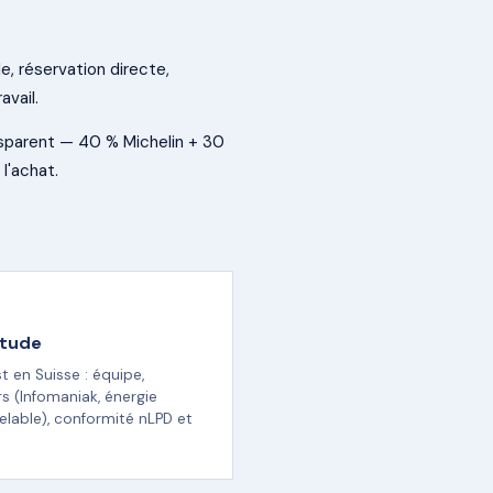
e, réservation directe,
avail.
nsparent — 40 % Michelin + 30
l'achat.
itude
t en Suisse : équipe,
s (Infomaniak, énergie
elable), conformité nLPD et